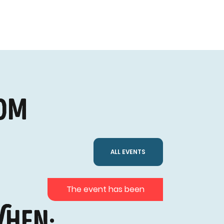
 om
ALL EVENTS
The event has been
hen: