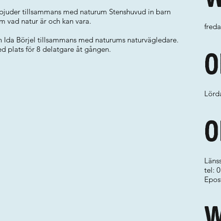
h bjuder tillsammans med naturum Stenshuvud in barn
om vad natur är och kan vara.
freda
en Ida Börjel tillsammans med naturums naturvägledare.
 plats för 8 delatgare åt gången.
O
Lörda
O
Länss
tel:
Epos
W