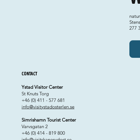
natu
Sten
277 3
Contact
Ystad Visitor Center
St Knuts Torg
+46 (0) 411 - 577 681
info@visitystadosterlen.se
Simrishamn Tourist Center
Varvsgatan 2
+46 (0) 414 - 819 800
info@visitskanesydost.se