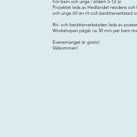
För barn och unga i åldern 5-12 år
Projektet leds av Hedlandet residens oc
och unga till en rit-och berättarverkstad 
Rit- och berättarverkstaden leds av poet
Workshopen pågår ca 30 min per barn med
Evenemanget är gratis!
Välkommen!