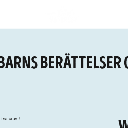
arns berättelser
 i naturum!
W