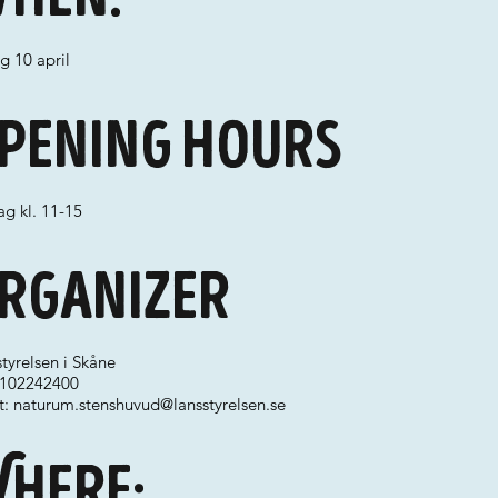
g 10 april
pening hours
g kl. 11-15
rganizer
tyrelsen i Skåne
 0102242400
t:
naturum.stenshuvud@lansstyrelsen.se
here: