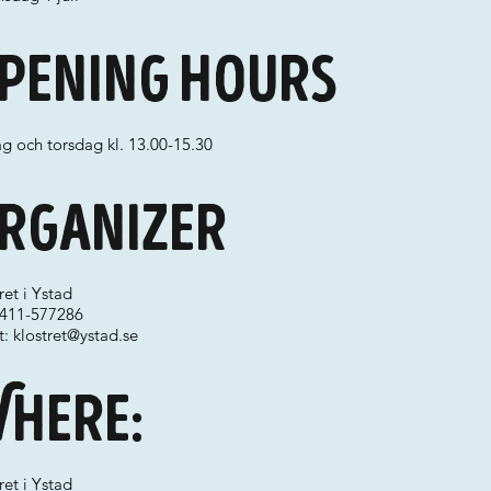
pening hours
g och torsdag kl. 13.00-15.30
rganizer
ret i Ystad
 0411-577286
t:
klostret@ystad.se
here:
ret i Ystad