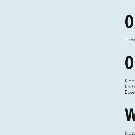
O
Tisda
O
Klost
tel:
Epos
W
Klost