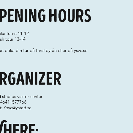
pening hours
ska turen 11-12
sh tour 13-14
n boka din tur på turistbyrån eller på ysvc.se
rganizer
 studios visitor center
 +46411577766
t:
Ysvc@ystad.se
here: