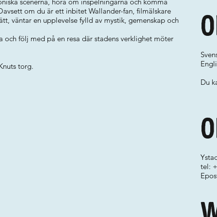
koniska scenerna, höra om inspelningarna och komma
sett om du är ett inbitet Wallander-fan, filmälskare
O
 sätt, väntar en upplevelse fylld av mystik, gemenskap och
a och följ med på en resa där stadens verklighet möter
Sven
Engli
Knuts torg.
Du ka
O
Ystad
tel:
Epos
W