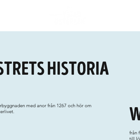
strets historia
terbyggnaden med anor från 1267 och hör om
W
rlivet.
från 
till 