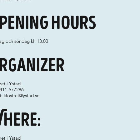
pening hours
ag och söndag kl. 13.00
rganizer
ret i Ystad
 0411-577286
t:
klostret@ystad.se
here:
ret i Ystad