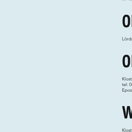
O
Lörd
O
Klost
tel:
Epos
W
Klost