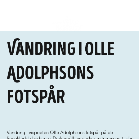
Vandring i Olle
Adolphsons
fotspår
Vandring i vispoeten Olle Adolphsons fotspår på de
ljungklädda hedarna i Drakamöllans vackra naturreservat, där