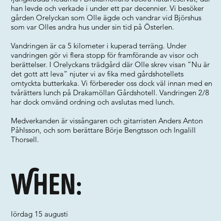
han levde och verkade i under ett par decennier. Vi besöker
gården Orelyckan som Olle ägde och vandrar vid Björshus
som var Olles andra hus under sin tid på Österlen.
Vandringen är ca 5 kilometer i kuperad terräng. Under
vandringen gör vi flera stopp för framförande av visor och
berättelser. I Orelyckans trädgård där Olle skrev visan ”Nu är
det gott att leva” njuter vi av fika med gårdshotellets
omtyckta butterkaka. Vi förbereder oss dock väl innan med en
tvårätters lunch på Drakamöllan Gårdshotell. Vandringen 2/8
har dock omvänd ordning och avslutas med lunch.
Medverkanden är vissångaren och gitarristen Anders Anton
Påhlsson, och som berättare Börje Bengtsson och Ingalill
Thorsell.
When:
lördag 15 augusti