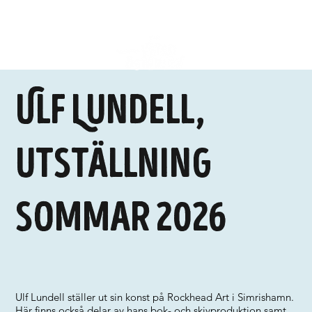
Ulf Lundell,
utställning
sommar 2026
Ulf Lundell ställer ut sin konst på Rockhead Art i Simrishamn.
Här finns också delar av hans bok- och skivproduktion samt