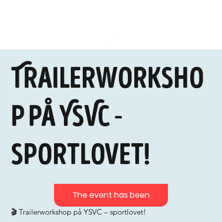
Trailerworksho
p på YSVC -
Sportlovet!
The event has been
🎬 Trailerworkshop på YSVC – sportlovet!