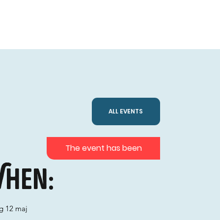
ALL EVENTS
The event has been
hen:
ag 12 maj