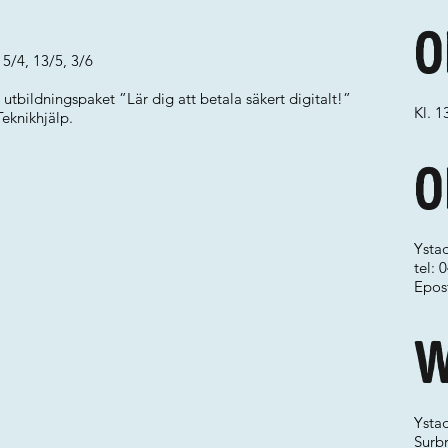
O
15/4, 13/5, 3/6
 utbildningspaket ”Lär dig att betala säkert digitalt!”
Kl. 1
eknikhjälp.
O
Ystad
tel: 
Epos
W
Ystad
Surb