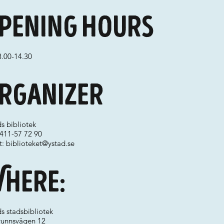
pening hours
3.00-14.30
rganizer
s bibliotek
0411-57 72 90
t:
biblioteket@ystad.se
here:
s stadsbibliotek
runnsvägen 12