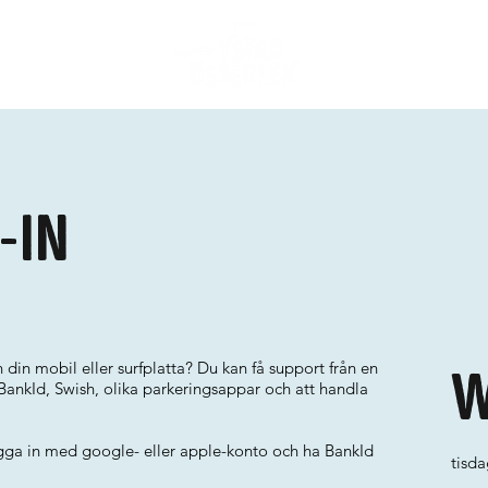
-in
 din mobil eller surfplatta? Du kan få support från en
W
BankId, Swish, olika parkeringsappar och att handla
ogga in med google- eller apple-konto och ha BankId
tisd