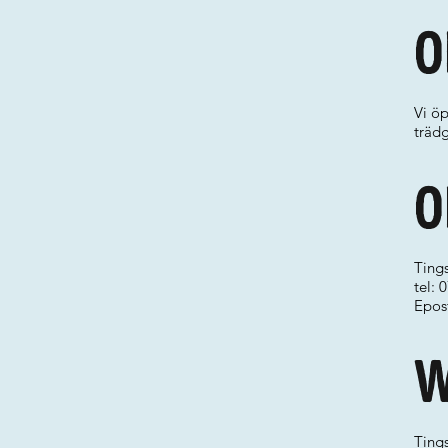
O
Vi öp
trädg
O
Ting
tel:
Epos
W
Ting