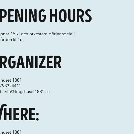
pening hours
pnar 15 kl och orkestern börjar spela i
ården kl 16.
rganizer
shuset 1881
 0793324411
t:
info@tingshuset1881.se
here:
shuset 1881