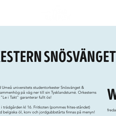
estern Snösvänget
ed Umeå universitets studentorkester Snösvänget &
W
Hammenhög på väg ner till sin Tysklandsturné. Orkesterns
Le i Takt" garanterar fullt ös!
 i trädgården kl 16. Fritkoten (pommes frites-ståndet)
freda
d belgiska öl, korv och jordgubbstårta finnas på menyn!