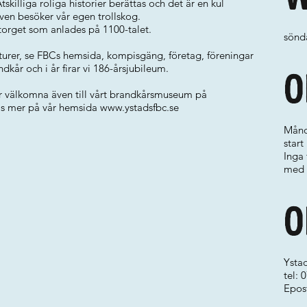
tskilliga roliga historier berättas och det är en kul
ven besöker vår egen trollskog.
torget som anlades på 1100-talet.
sönda
 turer, se FBCs hemsida, kompisgäng, företag, föreningar
ndkår och i år firar vi 186-årsjubileum.
O
er välkomna även till vårt brandkårsmuseum på
Läs mer på vår hemsida
www.ystadsfbc.se
Månd
start
Inga 
med 
O
Ystad
tel:
Epos