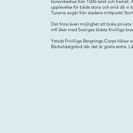
korsvirkeshus från 1500-talet och framåt. Å
upplevelse för både stora och små då vi ä
Turerna avgår från stadens mittpunkt Stor
Det finns även möjlighet att boka privata
mfl åker med Sveriges äldsta frivilliga bra
Ystads Frivillige Bergnings-Corps hälsar 
Bäckahästgränd där det är gratis entré. 