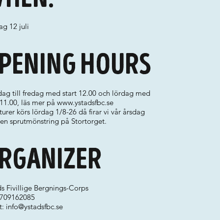
g 12 juli
pening hours
ag till fredag med start 12.00 och lördag med
 11.00, läs mer på
www.ystadsfbc.se
turer körs lördag 1/8-26 då firar vi vår årsdag
en sprutmönstring på Stortorget.
rganizer
s Fivillige Bergnings-Corps
 0709162085
t:
info@ystadsfbc.se