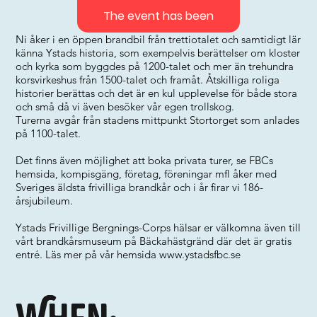
The event has been
Ni åker i en öppen brandbil från trettiotalet och samtidigt lär
känna Ystads historia, som exempelvis berättelser om kloster
och kyrka som byggdes på 1200-talet och mer än trehundra
korsvirkeshus från 1500-talet och framåt. Åtskilliga roliga
historier berättas och det är en kul upplevelse för både stora
och små då vi även besöker vår egen trollskog.
Turerna avgår från stadens mittpunkt Stortorget som anlades
på 1100-talet.
Det finns även möjlighet att boka privata turer, se FBCs
hemsida, kompisgäng, företag, föreningar mfl åker med
Sveriges äldsta frivilliga brandkår och i år firar vi 186-
årsjubileum.
Ystads Frivillige Bergnings-Corps hälsar er välkomna även till
vårt brandkårsmuseum på Bäckahästgränd där det är gratis
entré. Läs mer på vår hemsida
www.ystadsfbc.se