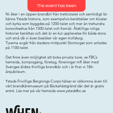
The event has been
Ni åker i en öppen brandbil från trettiotalet och samtidigt lär
känna Ystads historia, som exempelvis berättelser om kloster
och kyrka som byggdes på 1200-talet och mer än trehundra
korsvirkeshus från 1500-talet och framåt. Åtskilliga roliga
historier berättas och det är en kul upplevelse för både stora
och små då vi även besöker vår egen trollskog.
Turerna avgår från stadens mittpunkt Stortorget som anlades
på 1100-talet.
Det finns även möjlighet att boka privata turer, se FBCs
hemsida, kompisgäng, företag, föreningar mfl åker med
Sveriges äldsta frivilliga brandkår och i år firar vi 186-
årsjubileum.
Ystads Frivillige Bergnings-Corps hälsar er välkomna även till
vårt brandkårsmuseum på Bäckahästgränd där det är gratis
entré. Läs mer på vår hemsida
www.ystadsfbc.se