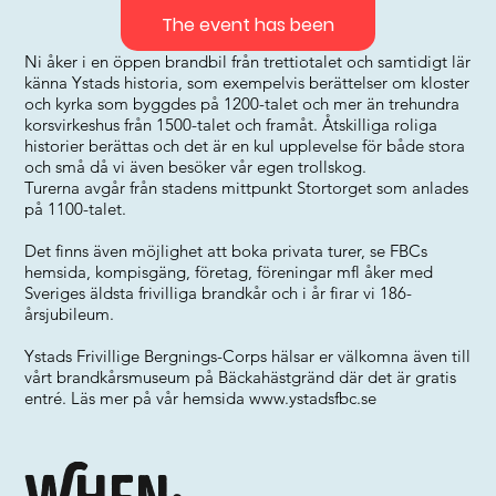
The event has been
Ni åker i en öppen brandbil från trettiotalet och samtidigt lär
känna Ystads historia, som exempelvis berättelser om kloster
och kyrka som byggdes på 1200-talet och mer än trehundra
korsvirkeshus från 1500-talet och framåt. Åtskilliga roliga
historier berättas och det är en kul upplevelse för både stora
och små då vi även besöker vår egen trollskog.
Turerna avgår från stadens mittpunkt Stortorget som anlades
på 1100-talet.
Det finns även möjlighet att boka privata turer, se FBCs
hemsida, kompisgäng, företag, föreningar mfl åker med
Sveriges äldsta frivilliga brandkår och i år firar vi 186-
årsjubileum.
Ystads Frivillige Bergnings-Corps hälsar er välkomna även till
vårt brandkårsmuseum på Bäckahästgränd där det är gratis
entré. Läs mer på vår hemsida
www.ystadsfbc.se