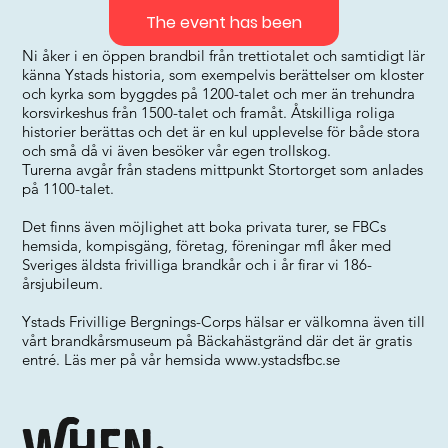
The event has been
Ni åker i en öppen brandbil från trettiotalet och samtidigt lär
känna Ystads historia, som exempelvis berättelser om kloster
och kyrka som byggdes på 1200-talet och mer än trehundra
korsvirkeshus från 1500-talet och framåt. Åtskilliga roliga
historier berättas och det är en kul upplevelse för både stora
och små då vi även besöker vår egen trollskog.
Turerna avgår från stadens mittpunkt Stortorget som anlades
på 1100-talet.
Det finns även möjlighet att boka privata turer, se FBCs
hemsida, kompisgäng, företag, föreningar mfl åker med
Sveriges äldsta frivilliga brandkår och i år firar vi 186-
årsjubileum.
Ystads Frivillige Bergnings-Corps hälsar er välkomna även till
vårt brandkårsmuseum på Bäckahästgränd där det är gratis
entré. Läs mer på vår hemsida
www.ystadsfbc.se