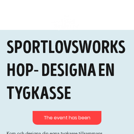
Sportlovsworks
hop- Designa en
tygkasse
The event has been
Kom och designa din egna tygkasse tillsammans