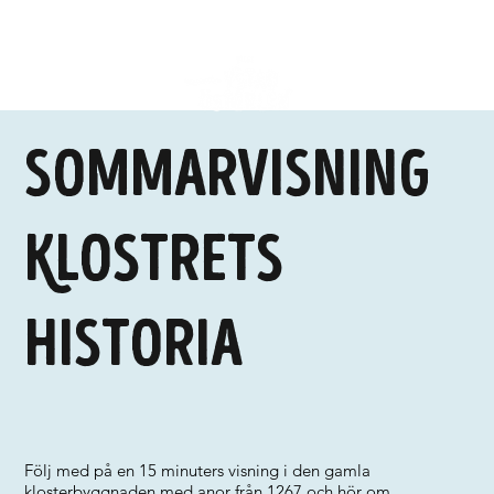
Sommarvisning
Klostrets
historia
Följ med på en 15 minuters visning i den gamla
klosterbyggnaden med anor från 1267 och hör om