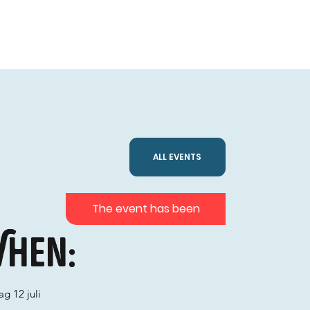
ALL EVENTS
The event has been
hen:
g 12 juli