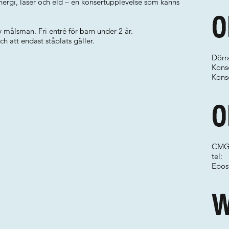
nergi, laser och eld – en konsertupplevelse som känns
O
v målsman. Fri entré för barn under 2 år.
 att endast ståplats gäller.
Dörr
Konse
Konse
O
CM
tel:
Epos
W