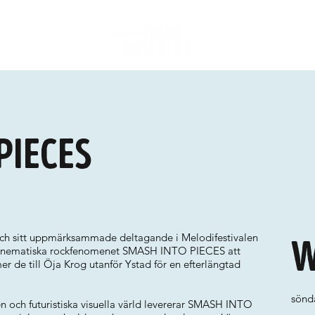
Pieces
h sitt uppmärksammade deltagande i Melodifestivalen
W
 cinematiska rockfenomenet SMASH INTO PIECES att
r de till Öja Krog utanför Ystad för en efterlängtad
sönda
n och futuristiska visuella värld levererar SMASH INTO