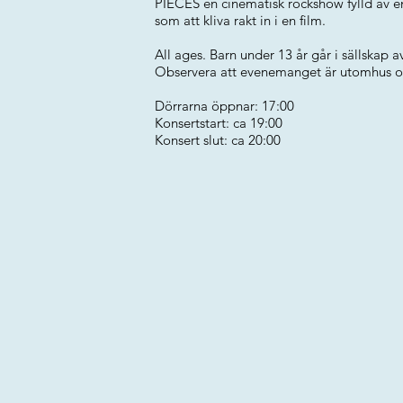
PIECES en cinematisk rockshow fylld av e
som att kliva rakt in i en film.
All ages. Barn under 13 år går i sällskap a
Observera att evenemanget är utomhus och
Dörrarna öppnar: 17:00
Konsertstart: ca 19:00
Konsert slut: ca 20:00