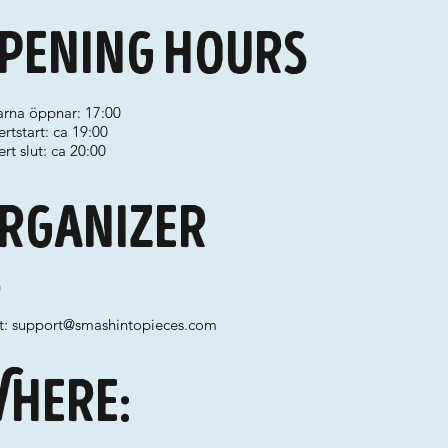
pening hours
arna öppnar: 17:00
rtstart: ca 19:00
rt slut: ca 20:00
rganizer
G
t:
support@smashintopieces.com
here: