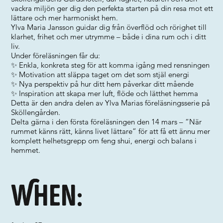
vackra miljön ger dig den perfekta starten på din resa mot ett
lättare och mer harmoniskt hem.
Ylva Maria Jansson guidar dig från överflöd och rörighet till
klarhet, frihet och mer utrymme – både i dina rum och i ditt
liv.
Under föreläsningen får du:
✨ Enkla, konkreta steg för att komma igång med rensningen
✨ Motivation att släppa taget om det som stjäl energi
✨ Nya perspektiv på hur ditt hem påverkar ditt mående
✨ Inspiration att skapa mer luft, flöde och lätthet hemma
Detta är den andra delen av Ylva Marias föreläsningsserie på
Sköllengården.
Delta gärna i den första föreläsningen den 14 mars – “När
rummet känns rätt, känns livet lättare” för att få ett ännu mer
komplett helhetsgrepp om feng shui, energi och balans i
hemmet.
When: