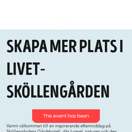
Skapa mer plats i
livet-
Sköllengården
The event has been
Varmt välkommen till en inspirerande eftermiddag på
Sköllengårdens Gårdshotell, där lugnet, naturen och den