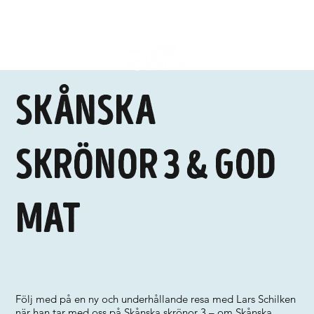
Skånska
skrönor 3 & god
mat
Följ med på en ny och underhållande resa med Lars Schilken
när han tar med oss på Skånska skrönor 3 – om Skånska