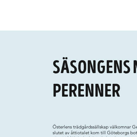
Säsongens 
perenner
Österlens trädgårdssällskap välkomnar G
slutet av åttiotalet kom till Göteborgs b