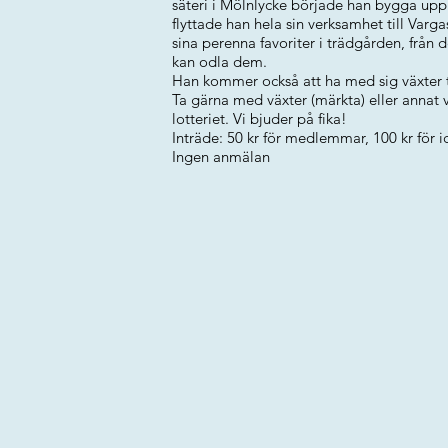
säteri i Mölnlycke började han bygga upp 
flyttade han hela sin verksamhet till Var
sina perenna favoriter i trädgården, från 
kan odla dem.
Han kommer också att ha med sig växter til
Ta gärna med växter (märkta) eller annat vä
lotteriet. Vi bjuder på fika!
Inträde: 50 kr för medlemmar, 100 kr för
Ingen anmälan