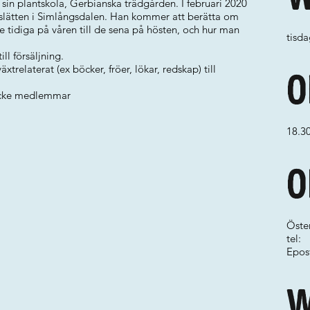
sin plantskola, Gerbianska trädgården. I februari 2020
gaslätten i Simlångsdalen. Han kommer att berätta om
de tidiga på våren till de sena på hösten, och hur man
tisda
l försäljning.
xtrelaterat (ex böcker, fröer, lökar, redskap) till
O
 icke medlemmar
18.3
O
Öster
tel:
Epos
W