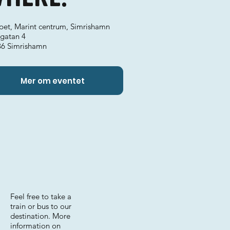
pet, Marint centrum, Simrishamn
sgatan 4
36 Simrishamn
Mer om eventet
Feel free to take a
train or bus to our
destination. More
information on