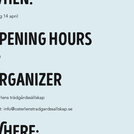
g 14 april
pening hours
0
rganizer
lens trädgårdssällskap
t:
info@osterlenstradgardssallskap.se
here: