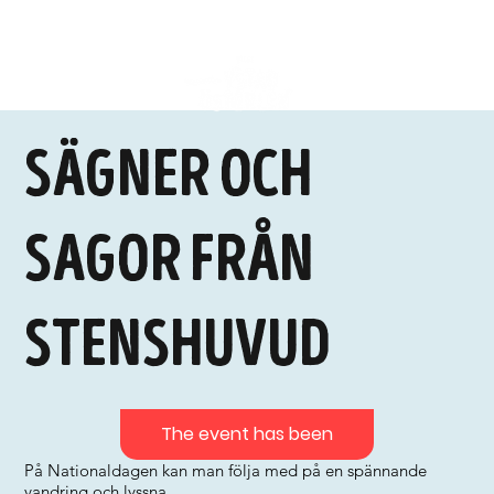
Sägner och
sagor från
Stenshuvud
The event has been
På Nationaldagen kan man följa med på en spännande
vandring och lyssna