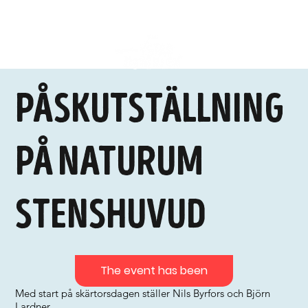
Påskutställning
på naturum
Stenshuvud
The event has been
Med start på skärtorsdagen ställer Nils Byrfors och Björn
Lardner