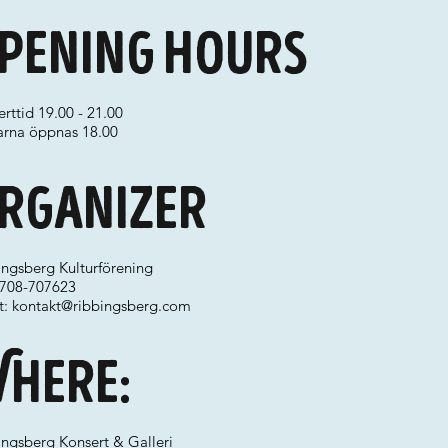
pening hours
rttid 19.00 - 21.00
arna öppnas 18.00
rganizer
ingsberg Kulturförening
 0708-707623
t:
kontakt@ribbingsberg.com
here:
ingsberg Konsert & Galleri