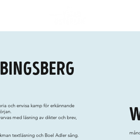
bbingsberg
toria och envisa kamp för erkännande
W
örjan.
arvas med läsning av dikter och brev,
månd
kman textläsning och Boel Adler sång.