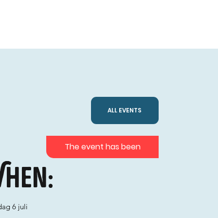
ALL EVENTS
The event has been
hen:
ag 6 juli