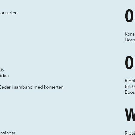
O
konserten
Konse
Dörr
O
0:-
sidan
Ribb
tel:
 Ceder i samband med konserten
Epos
W
erwinger
Ribb