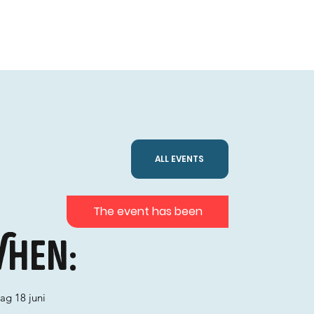
ALL EVENTS
The event has been
hen:
ag 18 juni