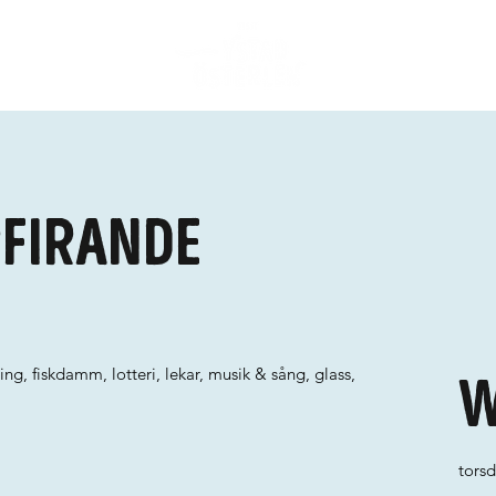
firande
g, fiskdamm, lotteri, lekar, musik & sång, glass,
W
torsd