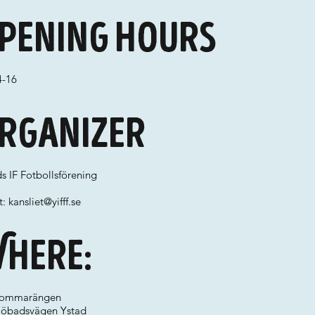
pening hours
4-16
rganizer
s IF Fotbollsförening
t:
kansliet@yifff.se
here:
sommarängen
sjöbadsvägen Ystad