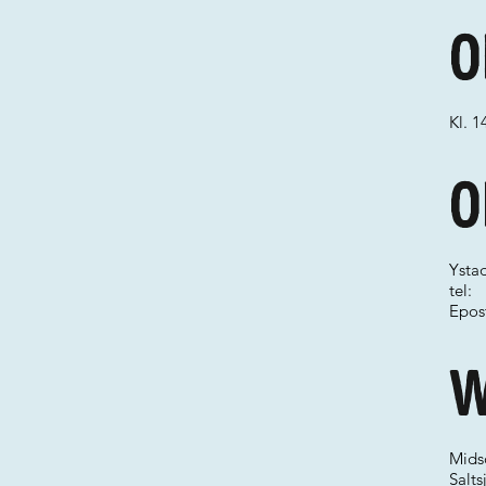
O
Kl. 1
O
Ystad
tel:
Epos
W
Mid
Salt