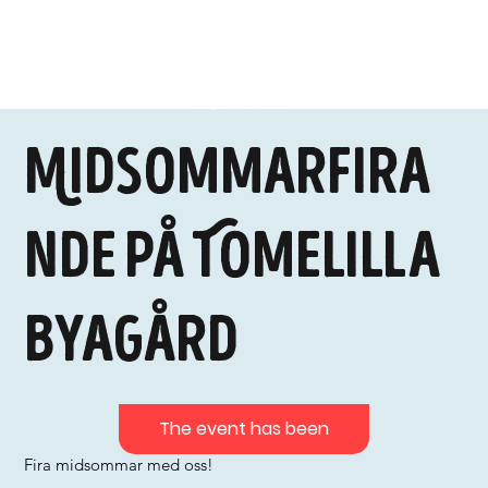
Midsommarfira
nde på Tomelilla
Byagård
The event has been
Fira midsommar med oss!