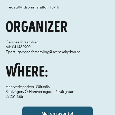
Fredag/Midsommarafton 13-16
Organizer
Gärsnäs församling
tel: 041463900
Epost:
garsnas.forsamling@svenskakyrkan.se
Where:
Hantverksparken, Gärsnäs
Skolvägen/Ö Hantverksgatan/Tvärgatan
27261 Gär
Mer om eventet