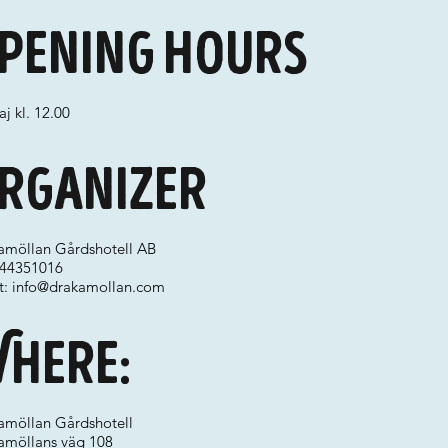
pening hours
j kl. 12.00
rganizer
amöllan Gårdshotell AB
 044351016
t:
info@drakamollan.com
here:
amöllan Gårdshotell
amöllans väg 108