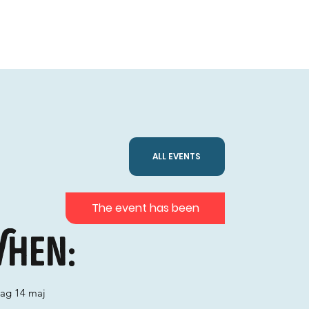
ALL EVENTS
The event has been
hen:
dag 14 maj