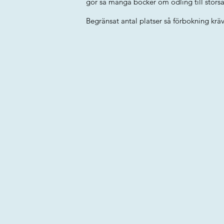
gör så många böcker om odling till storsä
Begränsat antal platser så förbokning kräv