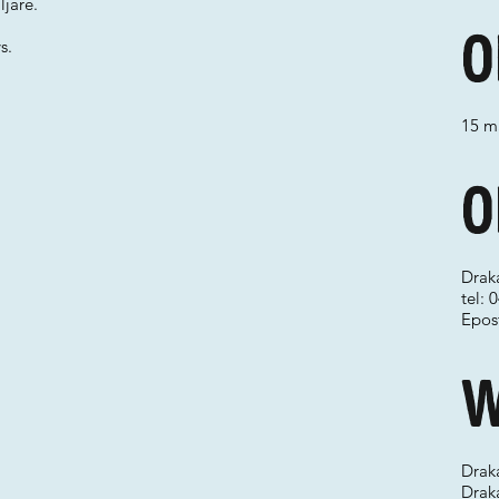
ljare.
O
s.
15 ma
O
Drak
tel:
Epos
W
Drak
Drak