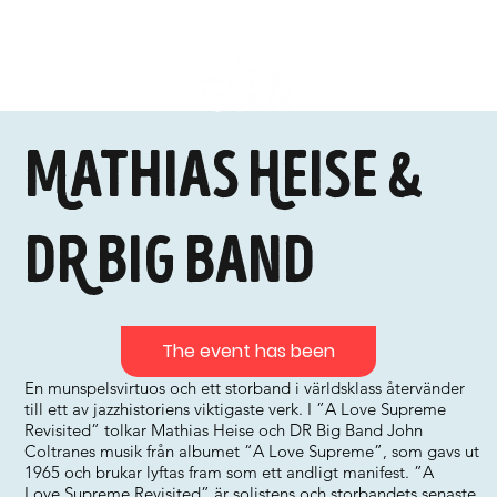
Mathias Heise &
DR Big Band
The event has been
En munspelsvirtuos och ett storband i världsklass återvänder
till ett av jazzhistoriens viktigaste verk. I ”A Love Supreme
Revisited” tolkar Mathias Heise och DR Big Band John
Coltranes musik från albumet ”A Love Supreme”, som gavs ut
1965 och brukar lyftas fram som ett andligt manifest. ”A
Love Supreme Revisited” är solistens och storbandets senaste