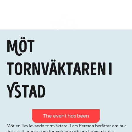
Möt
tornväktaren i
Ystad
The event has been
Möt en livs levande tornväktare. Lars Persson berättar om hur
det är att arbeta som tornväktare och om tornväktarnas