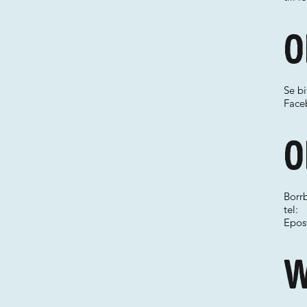
O
Se b
Face
O
Borr
tel:
Epos
W