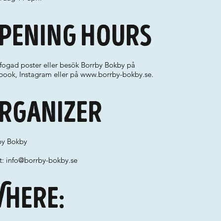
pening hours
ifogad poster eller besök Borrby Bokby på
book, Instagram eller på
www.borrby-bokby.se
.
rganizer
by Bokby
t:
info@borrby-bokby.se
here: