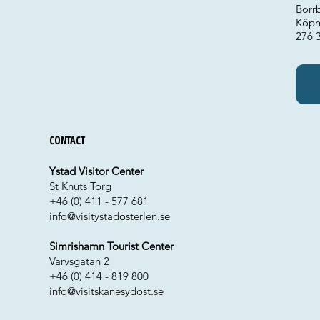
Borr
Köp
276 
Contact
Ystad Visitor Center
St Knuts Torg
+46 (0) 411 - 577 681
info@visitystadosterlen.se
Simrishamn Tourist Center
Varvsgatan 2
+46 (0) 414 - 819 800
info@visitskanesydost.se