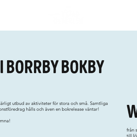
i Borrby Bokby
rligt utbud av aktiviteter för stora och små. Samtliga
W
 Konstföredrag hålls och även en bokrelease väntar!
komna!
från
till 