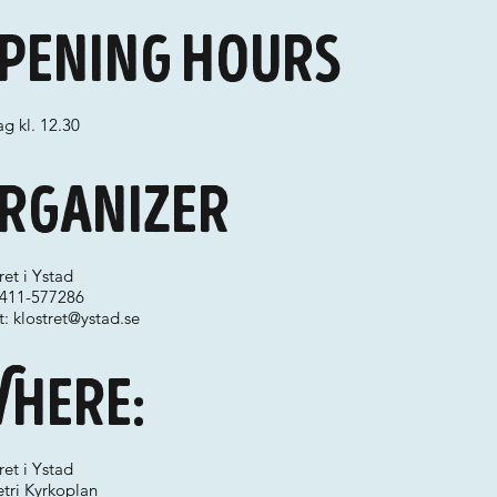
pening hours
g kl. 12.30
rganizer
ret i Ystad
 0411-577286
t:
klostret@ystad.se
here:
ret i Ystad
etri Kyrkoplan