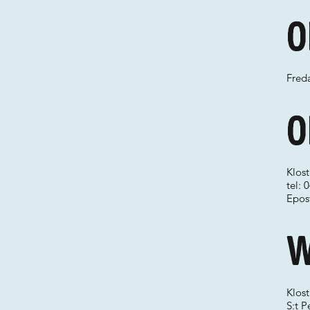
O
Freda
O
Klost
tel:
Epos
W
Klost
S:t P