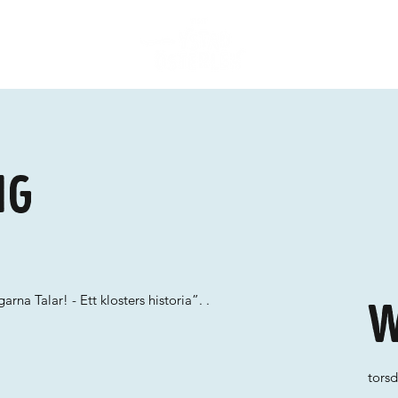
ng
rna Talar! - Ett klosters historia”. .
W
torsd