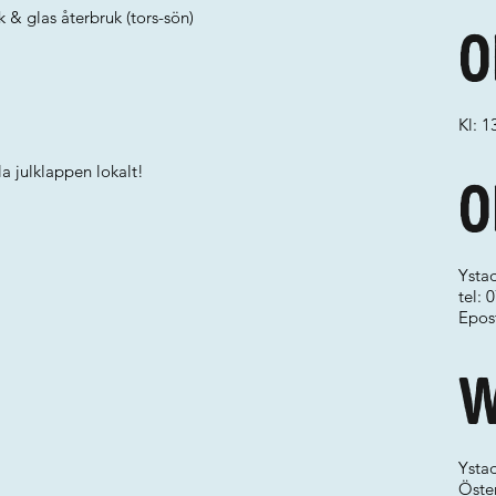
 & glas återbruk (tors-sön)
O
Kl: 1
a julklappen lokalt!
O
Ysta
tel:
Epos
W
Ysta
Öste