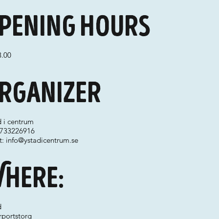
pening hours
3.00
rganizer
d i centrum
 0733226916
t:
info@ystadicentrum.se
here:
d
rportstorg