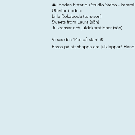
🎄I boden hittar du Studio Stebo - keramik
Utanför boden:
Lilla Rokaboda (tors-sön)
Sweets from Laura (sön)
Julkransar och juldekorationer (sön)
Vi ses den 14:e på stan! ❄️
Passa på att shoppa era julklappar! Handl