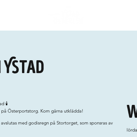
i Ystad
W
 🕯️
 på Österportstorg. Kom gärna utklädda!
h avslutas med godisregn på Stortorget, som sponsras av
lörd