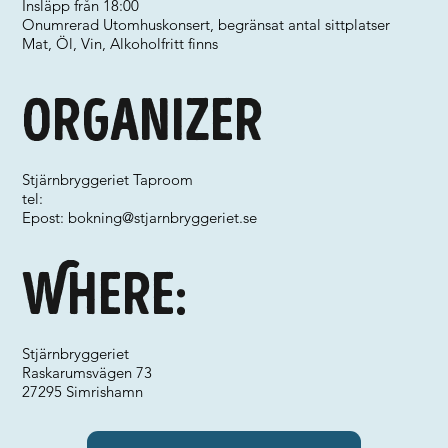
Insläpp från 18:00
Onumrerad Utomhuskonsert, begränsat antal sittplatser
Mat, Öl, Vin, Alkoholfritt finns
Organizer
Stjärnbryggeriet Taproom
tel:
Epost:
bokning@stjarnbryggeriet.se
Where:
Stjärnbryggeriet
Raskarumsvägen 73
27295 Simrishamn