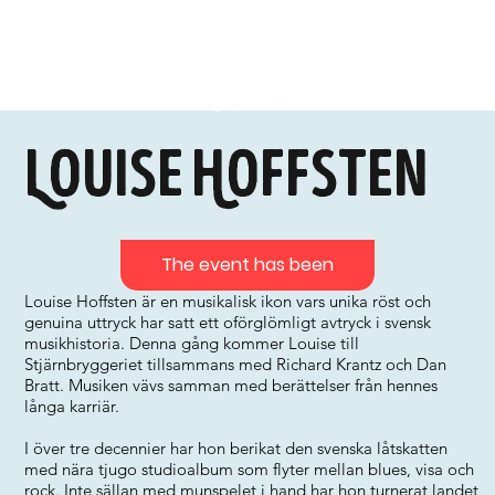
Louise Hoffsten
The event has been
Louise Hoffsten är en musikalisk ikon vars unika röst och
genuina uttryck har satt ett oförglömligt avtryck i svensk
musikhistoria. Denna gång kommer Louise till
Stjärnbryggeriet tillsammans med Richard Krantz och Dan
Bratt. Musiken vävs samman med berättelser från hennes
långa karriär.
I över tre decennier har hon berikat den svenska låtskatten
med nära tjugo studioalbum som flyter mellan blues, visa och
rock. Inte sällan med munspelet i hand har hon turnerat landet