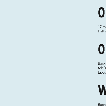
O
17 ma
Fritt
O
Back
tel:
Epos
W
Back