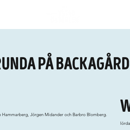
runda på Backagår
W
rin Hammarberg, Jörgen Midander och Barbro Blomberg.
lörd