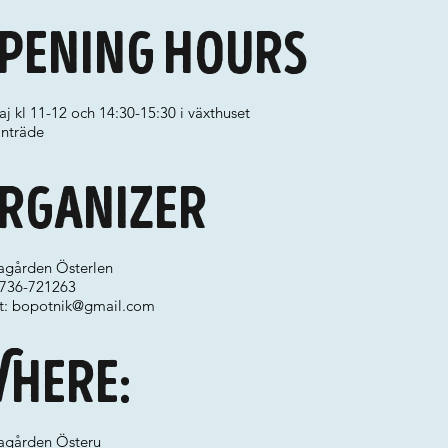
pening hours
j kl 11-12 och 14:30-15:30 i växthuset
 inträde
rganizer
agården Österlen
 0736-721263
t:
bopotnik@gmail.com
here:
agården Österu