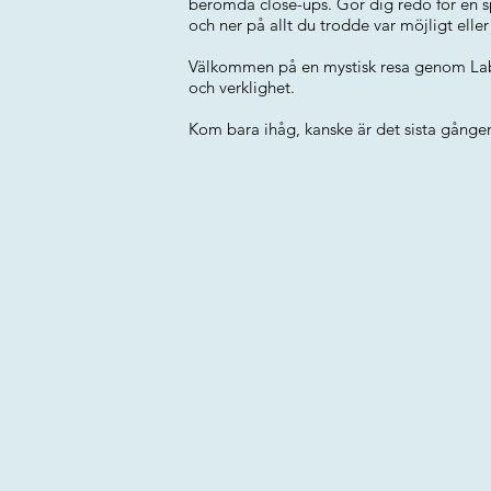
berömda close-ups. Gör dig redo för en
och ner på allt du trodde var möjligt eller
Välkommen på en mystisk resa genom Labe
och verklighet.
Kom bara ihåg, kanske är det sista gången