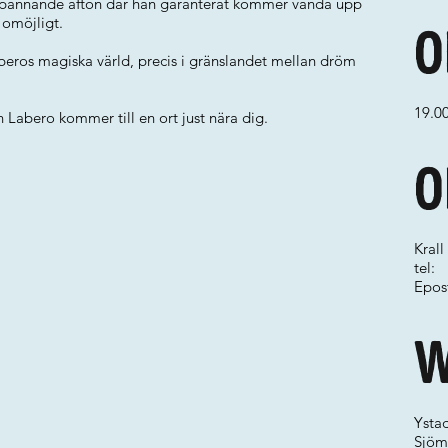
 spännande afton där han garanterat kommer vända upp
 omöjligt.
O
ros magiska värld, precis i gränslandet mellan dröm
19.0
 Labero kommer till en ort just nära dig.
O
Krall
tel:
Epos
W
Ystad
Sjöm