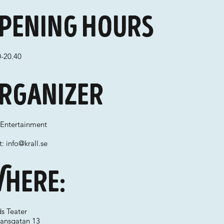
pening hours
0-20.40
rganizer
 Entertainment
t:
info@krall.se
here:
s Teater
ansgatan 13