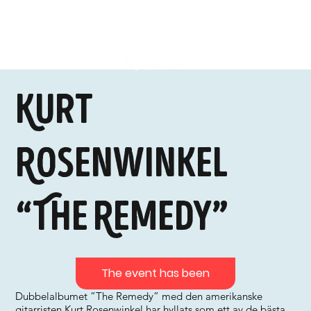
Kurt
Rosenwinkel
“The Remedy”
The event has been
Dubbelalbumet ”The Remedy” med den amerikanske
gitarristen Kurt Rosenwinkel har hyllats som ett av de bästa