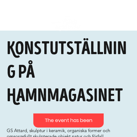
Konstutställnin
g på
Hamnmagasinet
The event has been
GS Attard, skulptur i keramik, organiska former och
omsorgsfullt skulpterade objekt natur och förfall.