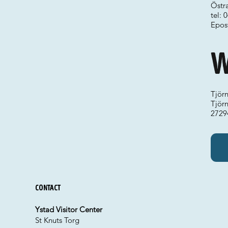
Östr
tel:
Epos
W
Tjörn
Tjör
2729
Contact
Ystad Visitor Center
St Knuts Torg