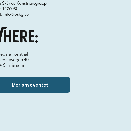
a Skånes Konstnärsgrupp
 041426080
t:
info@oskg.se
here:
edala konsthall
nedalavägen 40
4 Simrishamn
Mer om eventet