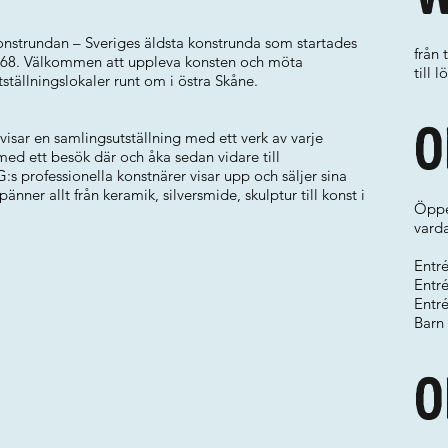
nstrundan – Sveriges äldsta konstrunda som startades
från 
1968. Välkommen att uppleva konsten och möta
till 
ställningslokaler runt om i östra Skåne.
O
isar en samlingsutställning med ett verk av varje
d ett besök där och åka sedan vidare till
:s professionella konstnärer visar upp och säljer sina
nner allt från keramik, silversmide, skulptur till konst i
Öppe
varda
Entr
Entré
Entré
Barn 
O