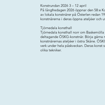
Konstrundan 2026 3 – 12 april
På långfredagen 2026 öppnar den 58:e Ko
av lokala konstnärer på Österlen redan 
konstnärerna i deras öppna ateljéer och ut
Tjörnedala konsthall
Tjörnedala konsthall norr om Baskemölla v
deltagande ÖSKG-konstnär. Börja gärna me
konstnärernas ateljéer i östra Skåne. ÖSKG
verk under hela påskveckan. Deras konst spä
olika tekniker.