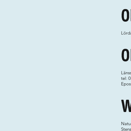
O
Lörda
O
Länss
tel:
Epos
W
Natu
Sten