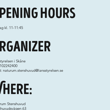
pening hours
g kl. 11-11:45
rganizer
tyrelsen i Skåne
 0102242400
t:
naturum.stenshuvud@lansstyrelsen.se
here:
rum Stenshuvud
shuvudsvägen 63