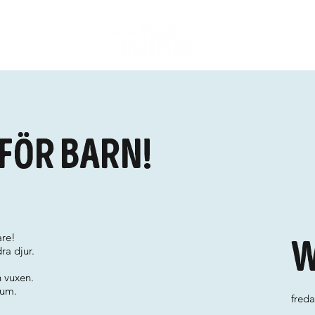
för barn!
are!
W
ra djur.
n vuxen.
rum.
fred