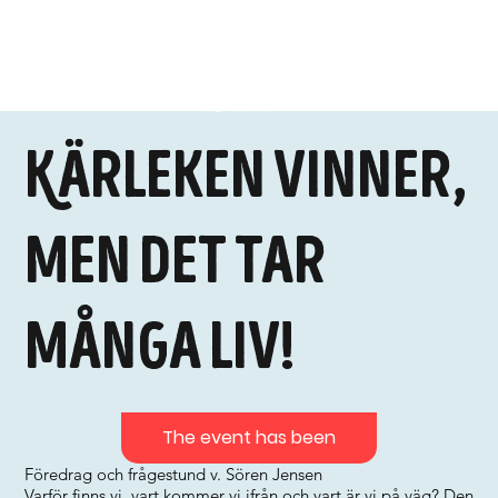
Kärleken vinner,
men det tar
många liv!
The event has been
Föredrag och frågestund v. Sören Jensen
Varför finns vi, vart kommer vi ifrån och vart är vi på väg? Den