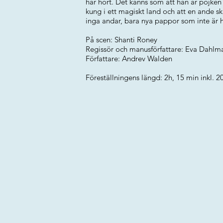
har hört. Det känns som att han är pojken
kung i ett magiskt land och att en ande
inga andar, bara nya pappor som inte är 
På scen: Shanti Roney
Regissör och manusförfattare: Eva Dahlm
Författare: Andrev Walden
Föreställningens längd: 2h, 15 min inkl. 2