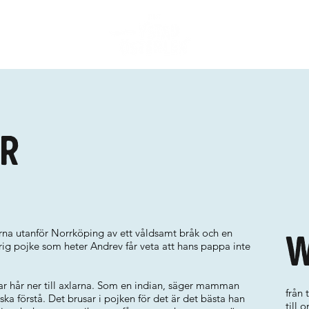
ar
arna utanför Norrköping av ett våldsamt bråk och en
W
rig pojke som heter Andrev får veta att hans pappa inte
har hår ner till axlarna. Som en indian, säger mamman
från
ka förstå. Det brusar i pojken för det är det bästa han
till