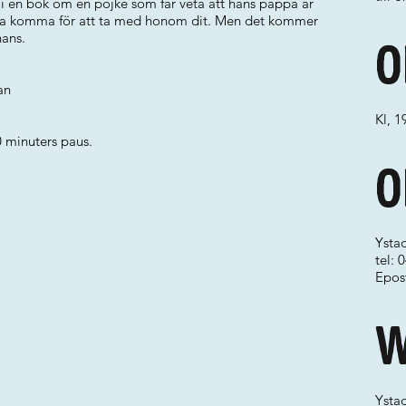
 i en bok om en pojke som får veta att hans pappa är
 ska komma för att ta med honom dit. Men det kommer
hans.
O
an
Kl, 1
0 minuters paus.
O
Ysta
tel:
Epos
W
Ystad