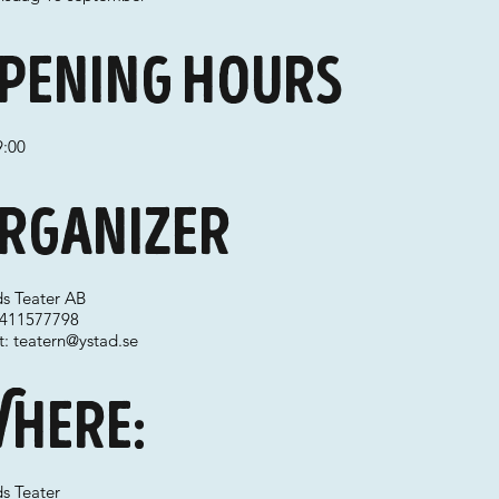
pening hours
9:00
rganizer
ds Teater AB
 0411577798
t:
teatern@ystad.se
here:
s Teater