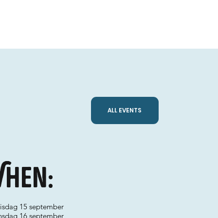
ALL EVENTS
hen:
 tisdag 15 september
 onsdag 16 september