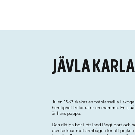
Jävla karl
Julen 1983 skakas en tvåplansvilla i skog
hemlighet trillar ut ur en mamma. En sjuå
är hans pappa.
Den riktiga bor i ett land långt bort och 
och tecknar mot armbågen för att pojken s