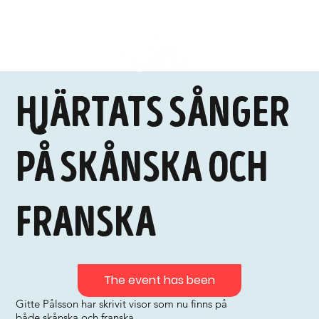
Hjärtats sånger
på skånska och
franska
The event has been
Gitte Pålsson har skrivit visor som nu finns på
både skånska och franska.