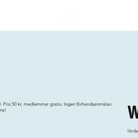
0. Pris 50 kr, medlemmar gratis. Ingen förhandsanmälan
W
mna!
lörd