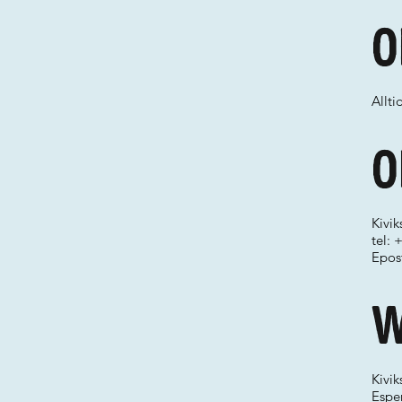
O
Allti
O
Kivi
tel:
Epos
W
Kivi
Espe