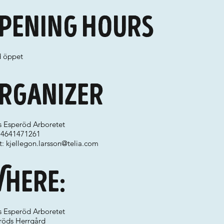
pening hours
d öppet
rganizer
ks Esperöd Arboretet
 +4641471261
t:
kjellegon.larsson@telia.com
here:
ks Esperöd Arboretet
röds Herrgård