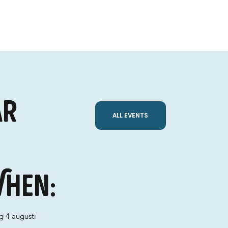
år
ALL EVENTS
hen:
g 4 augusti