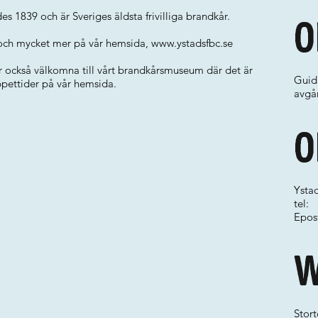
s 1839 och är Sveriges äldsta frivilliga brandkår.
O
a och mycket mer på vår hemsida,
www.ystadsfbc.se
er också välkomna till vårt brandkårsmuseum där det är
Guida
pettider på vår hemsida.
avgå
O
Ystad
tel:
Epos
W
Stor