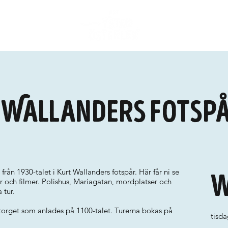
i Wallanders fotsp
rån 1930-talet i Kurt Wallanders fotspår. Här får ni se
W
er och filmer. Polishus, Mariagatan, mordplatser och
 tur.
rtorget som anlades på 1100-talet. Turerna bokas på
tisda