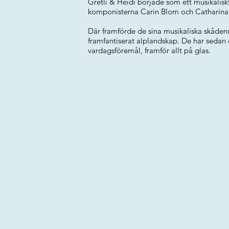
Gretli & Heidi började som ett musikalisk
komponisterna Carin Blom och Catharina 
Där framförde de sina musikaliska skåden
framfantiserat alplandskap. De har sedan
vardagsföremål, framför allt på glas.