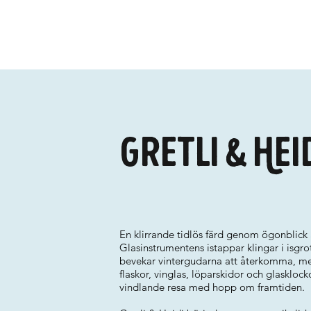
Gretli & Hei
En klirrande tidlös färd genom ögonblick a
Glasinstrumentens istappar klingar i isgr
bevekar vintergudarna att återkomma, med
flaskor, vinglas, löparskidor och glaskloc
vindlande resa med hopp om framtiden.