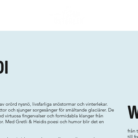
di
v orörd nysnö, livsfarliga snöstormar och vinterlekar.
W
ottor och sjunger sorgesånger för smältande glaciärer. De
 virtuosa fingervalser och formidabla klanger från
kor. Med Gretli & Heidis poesi och humor blir det en
från 
till 