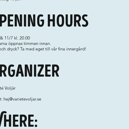
pening hours
& 11/7 kl. 20.00
arna öppnas timmen innan.
ch dryck? Ta med eget till vår fina innergård!
rganizer
té Voljär
t:
hej@varietevoljar.se
here: