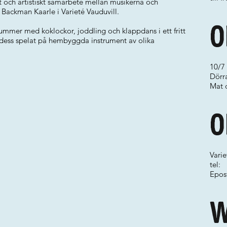
t och artistiskt samarbete mellan musikerna och
Backman Kaarle i Varieté Vauduvill.
O
ummer med koklockor, joddling och klappdans i ett fritt
 dess spelat på hembyggda instrument av olika
10/7 
Dörr
Mat o
O
Varie
tel:
Epos
W