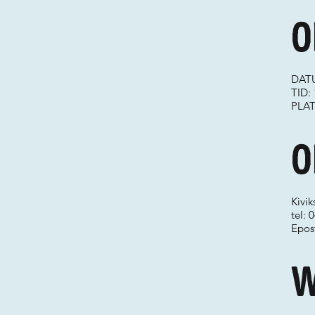
O
DATU
TID: 
PLATS
O
Kivik
tel: 
Epos
W