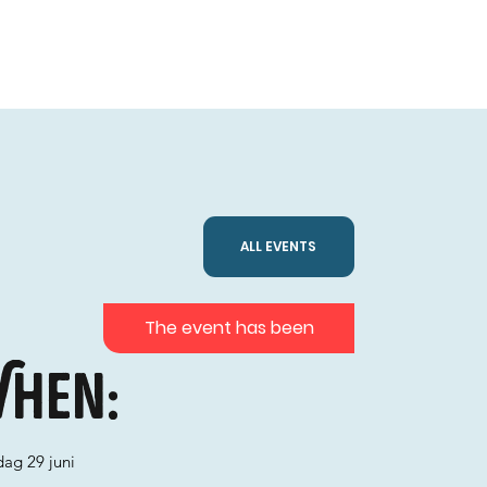
ALL EVENTS
The event has been
hen:
ag 29 juni