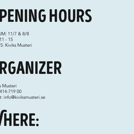
pening hours
M: 11/7 & 8/8
11 - 15
: Kiviks Musteri
rganizer
s Musteri
0414-719 00
t:
info@kiviksmusteri.se
here: