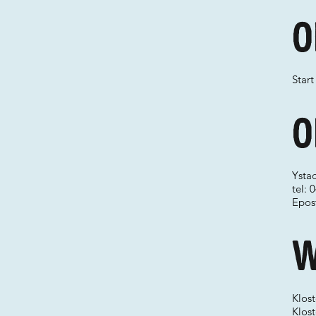
O
Start
O
Ysta
tel: 
Epos
W
Klost
Klos