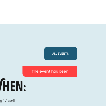
ALL EVENTS
The event has been
hen:
g 17 april