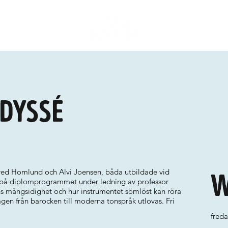
dyssé
 Fred Homlund och Alvi Joensen, båda utbildade vid
W
 på diplomprogrammet under ledning av professor
ens mångsidighet och hur instrumentet sömlöst kan röra
vägen från barocken till moderna tonspråk utlovas. Fri
freda