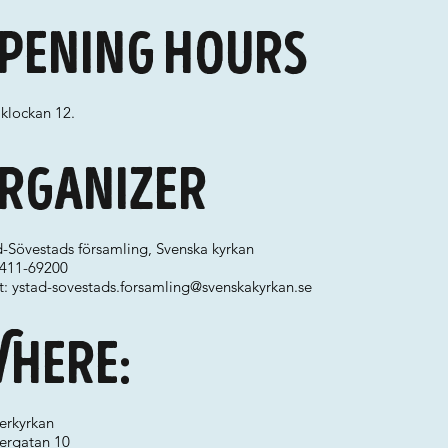
pening hours
 klockan 12.
rganizer
d-Sövestads församling, Svenska kyrkan
0411-69200
t:
ystad-sovestads.forsamling@svenskakyrkan.se
here:
erkyrkan
tergatan 10