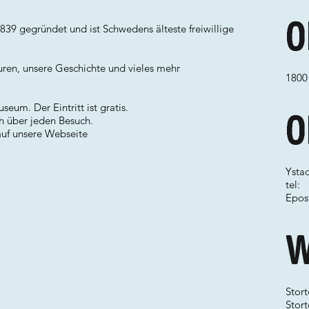
O
839 gegründet und ist Schwedens älteste freiwillige
uren, unsere Geschichte und vieles mehr
1800
um. Der Eintritt ist gratis.
O
ch über jeden Besuch.
auf unsere Webseite
Ystad
tel:
Epos
W
Stor
Stort