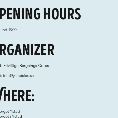
pening hours
 und 1900
rganizer
s Frivillige Bergnings-Corps
t:
info@ystadsfbc.se
here:
torget Ystad
orget i Ystad