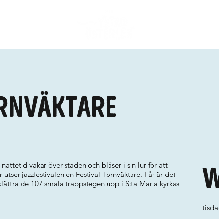
ornväktare
attetid vakar över staden och blåser i sin lur för att
W
r utser jazzfestivalen en Festival-Tornväktare. I år är det
lättra de 107 smala trappstegen upp i S:ta Maria kyrkas
tisda