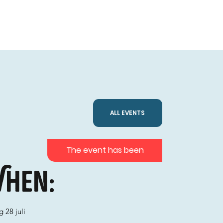
ALL EVENTS
The event has been
hen:
g 28 juli