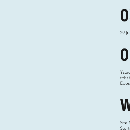
O
29 ju
O
Ystad
tel:
Epos
W
St:a 
Stort