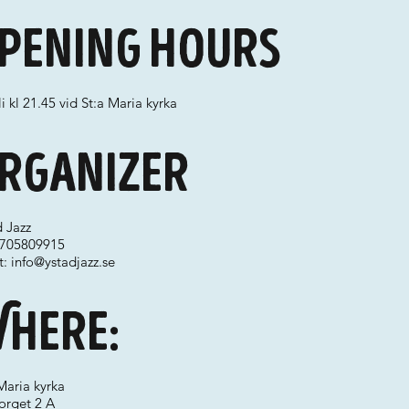
pening hours
li kl 21.45 vid St:a Maria kyrka
rganizer
 Jazz
 0705809915
t:
info@ystadjazz.se
here:
Maria kyrka
orget 2 A