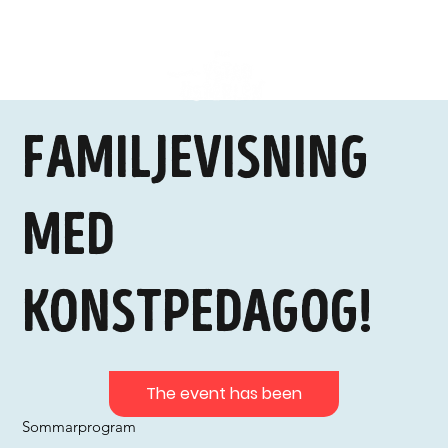
Familjevisning
med
konstpedagog!
The event has been
Sommarprogram